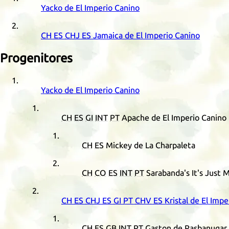
Yacko de El Imperio Canino
CH
ES
CHJ
ES
Jamaica de El Imperio Canino
Progenitores
Yacko de El Imperio Canino
CH
ES
GI
INT
PT
Apache de El Imperio Canino
CH
ES
Mickey de La Charpaleta
CH
CO
ES
INT
PT
Sarabanda's It's Just 
CH
ES
CHJ
ES
GI
PT
CHV
ES
Kristal de El Imp
CH
ES
GB
INT
PT
Gaston de Pasbanugar