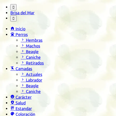

Brisa del Mar


Inicio

Perros

Hembras

Machos

Beagle

Caniche

Retirados

Camadas

Actuales

Labrador

Beagle

Caniche

Carácter

Salud

Estandar

Coloración