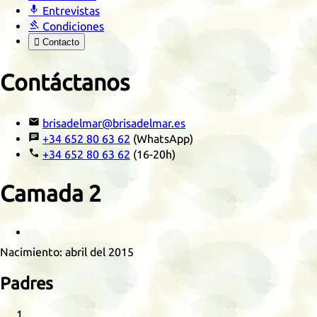

Entrevistas

Condiciones

Contacto
Contáctanos

brisadelmar@brisadelmar.es

+34 652 80 63 62
(WhatsApp)

+34 652 80 63 62
(16-20h)
Camada
2
Retrato
Nacimiento:
abril del 2015
Padres