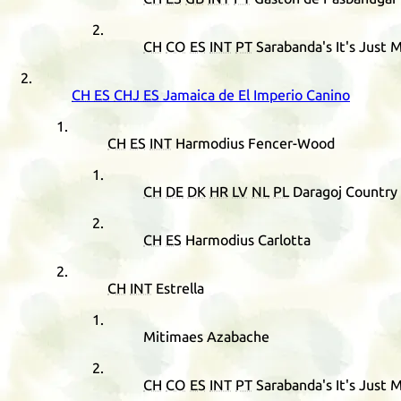
CH
CO
ES
INT
PT
Sarabanda's It's Just 
CH
ES
CHJ
ES
Jamaica de El Imperio Canino
CH
ES
INT
Harmodius Fencer-Wood
CH
DE
DK
HR
LV
NL
PL
Daragoj Country 
CH
ES
Harmodius Carlotta
CH
INT
Estrella
Mitimaes Azabache
CH
CO
ES
INT
PT
Sarabanda's It's Just 