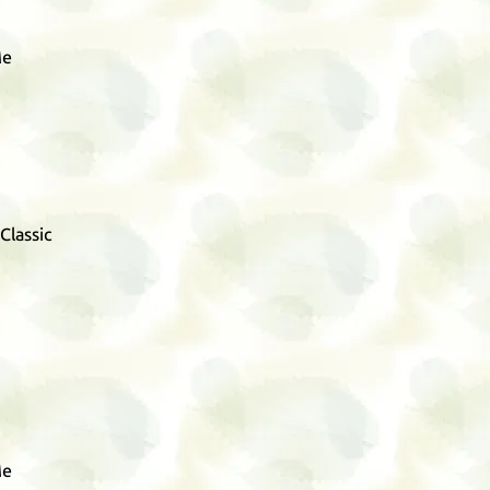
Me
Classic
Me