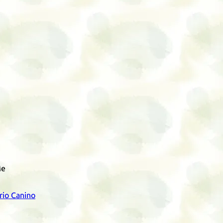
Me
erio Canino