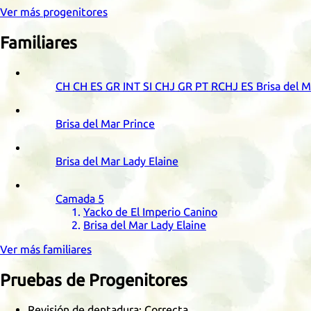
Ver más progenitores
Familiares
CH
CH
ES
GR
INT
SI
CHJ
GR
PT
RCHJ
ES
Brisa del 
Brisa del Mar Prince
Brisa del Mar Lady Elaine
Camada
5
Yacko de El Imperio Canino
Brisa del Mar Lady Elaine
Ver más familiares
Pruebas de Progenitores
Revisión de dentadura: Correcta