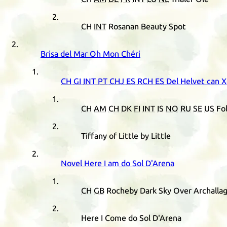
CH
INT
Rosanan Beauty Spot
Brisa del Mar Oh Mon Chéri
CH
GI
INT
PT
CHJ
ES
RCH
ES
Del Helvet can 
CH
AM
CH
DK
FI
INT
IS
NO
RU
SE
US
Fo
Tiffany of Little by Little
Novel Here I am do Sol D'Arena
CH
GB
Rocheby Dark Sky Over Archalla
Here I Come do Sol D'Arena