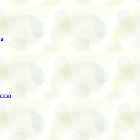
ta
Xenon