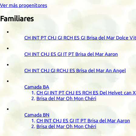
Ver más progenitores
Familiares
CH
INT
PT
CHJ
GI
RCH
ES
GI
Brisa del Mar Dolce Vi
CH
INT
CHJ
ES
GI
IT
PT
Brisa del Mar Aaron
CH
INT
CHJ
GI
RCHJ
ES
Brisa del Mar An Angel
Camada
BA
CH
GI
INT
PT
CHJ
ES
RCH
ES
Del Helvet can 
Brisa del Mar Oh Mon Chéri
Camada
BN
CH
INT
CHJ
ES
GI
IT
PT
Brisa del Mar Aaron
Brisa del Mar Oh Mon Chéri