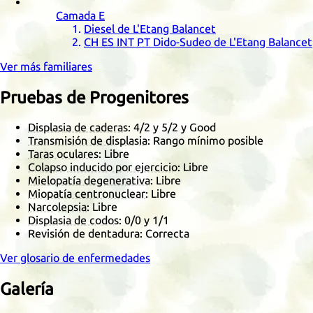
Camada
E
Diesel de L'Etang Balancet
CH
ES
INT
PT
Dido-Sudeo de L'Etang Balancet
Ver más familiares
Pruebas de Progenitores
Displasia de caderas
:
4/2
y
5/2
y Good
Transmisión de displasia
: Rango mínimo posible
Taras oculares
: Libre
Colapso inducido por ejercicio
: Libre
Mielopatía degenerativa
: Libre
Miopatía centronuclear
: Libre
Narcolepsia
: Libre
Displasia de codos
:
0/0
y
1/1
Revisión de dentadura: Correcta
Ver glosario de enfermedades
Galería