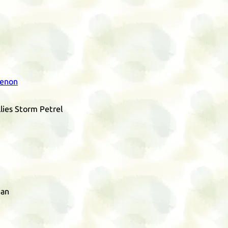
Xenon
llies Storm Petrel
gan