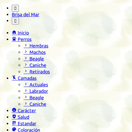

Brisa del Mar


Inicio

Perros

Hembras

Machos

Beagle

Caniche

Retirados

Camadas

Actuales

Labrador

Beagle

Caniche

Carácter

Salud

Estandar

Coloración