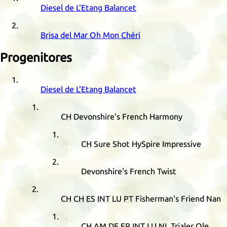
Diesel de L'Etang Balancet
Brisa del Mar Oh Mon Chéri
Progenitores
Diesel de L'Etang Balancet
CH
Devonshire's French Harmony
CH
Sure Shot HySpire Impressive
Devonshire's French Twist
CH
CH
ES
INT
LU
PT
Fisherman's Friend Nan
CH
AM
DE
FR
INT
LU
NL
Trialer Ole