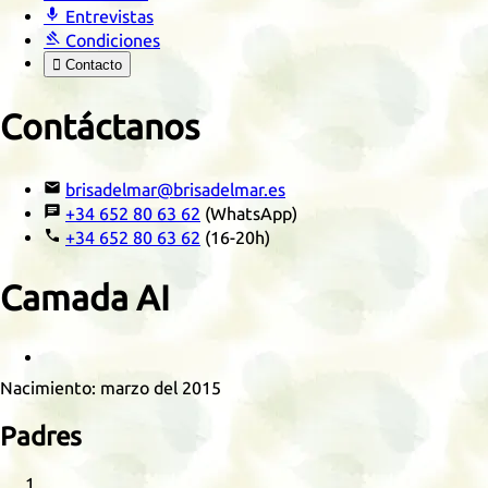

Entrevistas

Condiciones

Contacto
Contáctanos

brisadelmar@brisadelmar.es

+34 652 80 63 62
(WhatsApp)

+34 652 80 63 62
(16-20h)
Camada
AI
Retrato
Nacimiento:
marzo del 2015
Padres