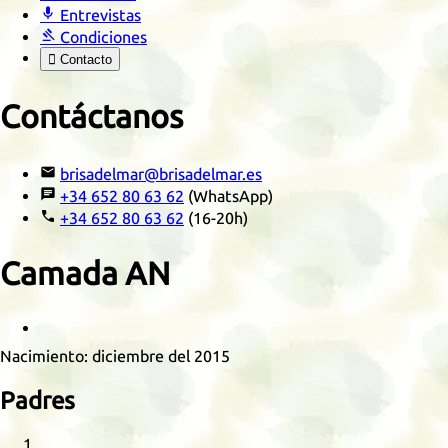

Entrevistas

Condiciones

Contacto
Contáctanos

brisadelmar@brisadelmar.es

+34 652 80 63 62
(WhatsApp)

+34 652 80 63 62
(16-20h)
Camada
AN
Retrato
Nacimiento:
diciembre del 2015
Padres