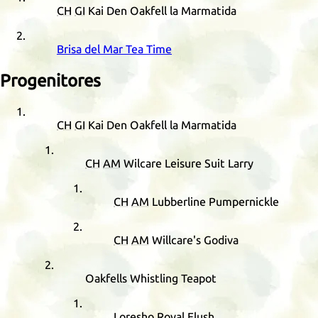
CH
GI
Kai Den Oakfell la Marmatida
Brisa del Mar Tea Time
Progenitores
CH
GI
Kai Den Oakfell la Marmatida
CH
AM
Wilcare Leisure Suit Larry
CH
AM
Lubberline Pumpernickle
CH
AM
Willcare's Godiva
Oakfells Whistling Teapot
Loresho Royal Flush