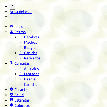

Brisa del Mar


Inicio

Perros

Hembras

Machos

Beagle

Caniche

Retirados

Camadas

Actuales

Labrador

Beagle

Caniche

Carácter

Salud

Estandar

Coloración