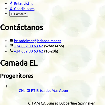

Entrevistas

Condiciones

Contacto
Contáctanos

brisadelmar@brisadelmar.es

+34 652 80 63 62
(WhatsApp)

+34 652 80 63 62
(16-20h)
Camada
EL
Progenitores
CHJ
GI
PT
Brisa del Mar Aeon
CH
AM
CA
Sunset Lubberline Spinnaker