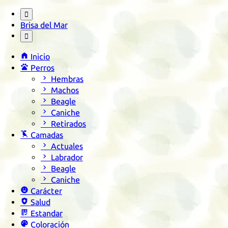

Brisa del Mar


Inicio

Perros

Hembras

Machos

Beagle

Caniche

Retirados

Camadas

Actuales

Labrador

Beagle

Caniche

Carácter

Salud

Estandar

Coloración