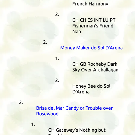
French Harmony
CH
CH
ES
INT
LU
PT
Fisherman's Friend
Nan
Money Maker do Sol D'Arena
CH
GB
Rocheby Dark
Sky Over Archallagan
Honey Bee do Sol
D'Arena
Brisa del Mar Candy or Trouble over
Rosewood
CH
Gateway's Nothing but