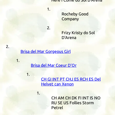
Here I Come do Sol D'Arena
Rocheby Good
Company
Frizy Kristy do Sol
D'Arena
Brisa del Mar Gorgeous Girl
Brisa del Mar Coeur D'Or
CH
GI
INT
PT
CHJ
ES
RCH
ES
Del
Helvet can Xenon
CH
AM
CH
DK
FI
INT
IS
NO
RU
SE
US
Follies Storm
Petrel