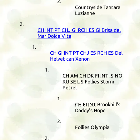
Countryside Tantara
Luzianne
CH
INT
PT
CHJ
GI
RCH
ES
GI
Brisa del
Mar Dolce Vita
CH
GI
INT
PT
CHJ
ES
RCH
ES
Del
Helvet can Xenon
CH
AM
CH
DK
FI
INT
IS
NO
RU
SE
US
Follies Storm
Petrel
CH
FI
INT
Brookhill's
Daddy's Hope
Follies Olympia