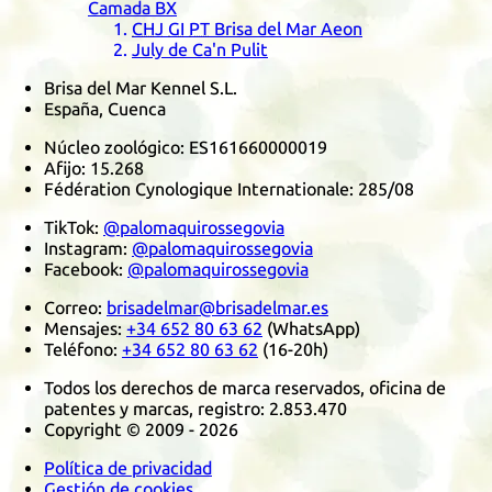
Camada
BX
CHJ
GI
PT
Brisa del Mar Aeon
July de Ca'n Pulit
Brisa del Mar Kennel S.L.
España, Cuenca
Núcleo zoológico:
ES161660000019
Afijo:
15.268
Fédération Cynologique Internationale
:
285/08
TikTok
:
@palomaquirossegovia
Instagram
:
@palomaquirossegovia
Facebook
:
@palomaquirossegovia
Correo:
brisadelmar@brisadelmar.es
Mensajes:
+34 652 80 63 62
(
WhatsApp
)
Teléfono:
+34 652 80 63 62
(16-20h)
Todos los derechos de marca reservados, oficina de
patentes y marcas, registro:
2.853.470
Copyright © 2009 - 2026
Política de privacidad
Gestión de cookies