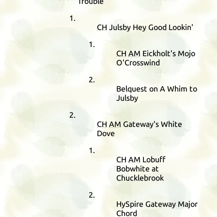
Trouble
CH
Julsby Hey Good Lookin'
CH
AM
Eickholt's Mojo
O'Crosswind
Belquest on A Whim to
Julsby
CH
AM
Gateway's White
Dove
CH
AM
Lobuff
Bobwhite at
Chucklebrook
HySpire Gateway Major
Chord