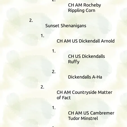
CH
AM
Rocheby
Rippling Corn
Sunset Shenanigans
CH
AM
US
Dickendall Arnold
CH
US
Dickendalls
Ruffy
Dickendalls A-Ha
CH
AM
Countryside Matter
of Fact
CH
AM
US
Cambremer
Tudor Minstrel