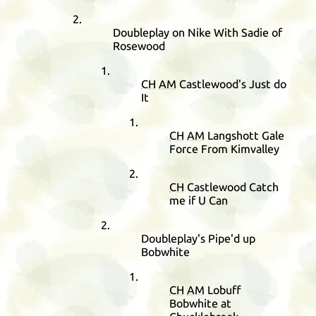
Doubleplay on Nike With Sadie of
Rosewood
CH
AM
Castlewood's Just do
It
CH
AM
Langshott Gale
Force From Kimvalley
CH
Castlewood Catch
me if U Can
Doubleplay's Pipe'd up
Bobwhite
CH
AM
Lobuff
Bobwhite at