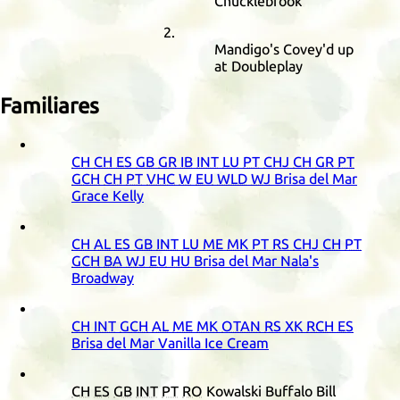
Chucklebrook
Mandigo's Covey'd up
at Doubleplay
Familiares
CH
CH
ES
GB
GR
IB
INT
LU
PT
CHJ
CH
GR
PT
GCH
CH
PT
VHC
W
EU
WLD
WJ
Brisa del Mar
Grace Kelly
CH
AL
ES
GB
INT
LU
ME
MK
PT
RS
CHJ
CH
PT
GCH
BA
WJ
EU
HU
Brisa del Mar Nala's
Broadway
CH
INT
GCH
AL
ME
MK
OTAN
RS
XK
RCH
ES
Brisa del Mar Vanilla Ice Cream
CH
ES
GB
INT
PT
RO
Kowalski Buffalo Bill