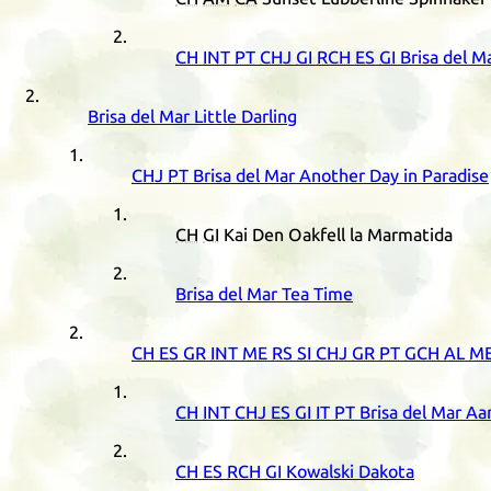
CH
INT
PT
CHJ
GI
RCH
ES
GI
Brisa del M
Brisa del Mar Little Darling
CHJ
PT
Brisa del Mar Another Day in Paradise
CH
GI
Kai Den Oakfell la Marmatida
Brisa del Mar Tea Time
CH
ES
GR
INT
ME
RS
SI
CHJ
GR
PT
GCH
AL
M
CH
INT
CHJ
ES
GI
IT
PT
Brisa del Mar Aa
CH
ES
RCH
GI
Kowalski Dakota