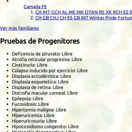
Camada
FE
CH
INT
GCH
AL
ME
MK
OTAN
RS
XK
RCH
ES
B
CH
GB
CHJ
CH
ES
GB
INT
Winter Pride Fortun
Ver más familiares
Pruebas de Progenitores
Deficencia de piruvato
: Libre
Atrofia reticular progresiva
: Libre
Cinstinuria
: Libre
Colapso inducido por ejercicio
: Libre
Displasia ectodérmica
: Libre
Displasia esqueletica
: Libre
Displasia de retina
: Libre
Distrofia macular corneal
: Libre
Epilepsia
: Libre
Fucosidosis
: Libre
Hipertemia maligna
: Libre
Hiperuricemia
: Libre
Hiperuricosuria
: Libre
Hipotiroidismo congenito
: Libre