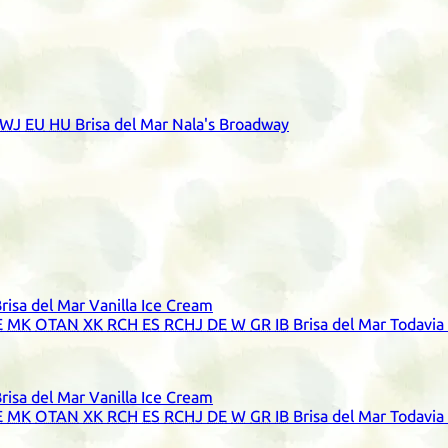
WJ
EU
HU
Brisa del Mar Nala's Broadway
risa del Mar Vanilla Ice Cream
E
MK
OTAN
XK
RCH
ES
RCHJ
DE
W
GR
IB
Brisa del Mar Todavi
risa del Mar Vanilla Ice Cream
E
MK
OTAN
XK
RCH
ES
RCHJ
DE
W
GR
IB
Brisa del Mar Todavi