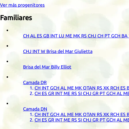
Ver más progenitores
Familiares
CH
AL
ES
GB
INT
LU
ME
MK
RS
CHJ
CH
PT
GCH
BA
CHJ
INT
W
Brisa del Mar Giulietta
Brisa del Mar Billy Elliot
Camada
DR
CH
INT
GCH
AL
ME
MK
OTAN
RS
XK
RCH
ES
B
CH
ES
GR
INT
ME
RS
SI
CHJ
GR
PT
GCH
AL
M
Camada
DN
CH
INT
GCH
AL
ME
MK
OTAN
RS
XK
RCH
ES
B
CH
ES
GR
INT
ME
RS
SI
CHJ
GR
PT
GCH
AL
M