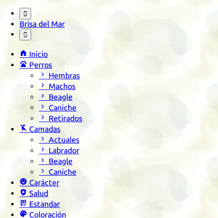

Brisa del Mar


Inicio

Perros

Hembras

Machos

Beagle

Caniche

Retirados

Camadas

Actuales

Labrador

Beagle

Caniche

Carácter

Salud

Estandar

Coloración