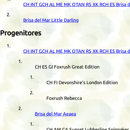
CH
INT
GCH
AL
ME
MK
OTAN
RS
XK
RCH
ES
Brisa 
Brisa del Mar Little Darling
Progenitores
CH
INT
GCH
AL
ME
MK
OTAN
RS
XK
RCH
ES
Brisa 
CH
ES
GI
Foxrush Great Edition
CH
FI
Devonshire's London Edition
Foxrush Rebecca
Brisa del Mar Aeaea
CH
AM
CA
Sunset Lubberline Spinnaker