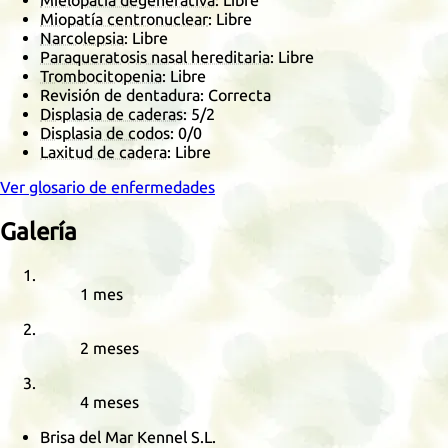
Mielopatía degenerativa
: Libre
Miopatía centronuclear
: Libre
Narcolepsia
: Libre
Paraqueratosis nasal hereditaria
: Libre
Trombocitopenia
: Libre
Revisión de dentadura: Correcta
Displasia de caderas
:
5/2
Displasia de codos
:
0/0
Laxitud de cadera
: Libre
Ver glosario de enfermedades
Galería
1 mes
2 meses
4 meses
Brisa del Mar Kennel S.L.