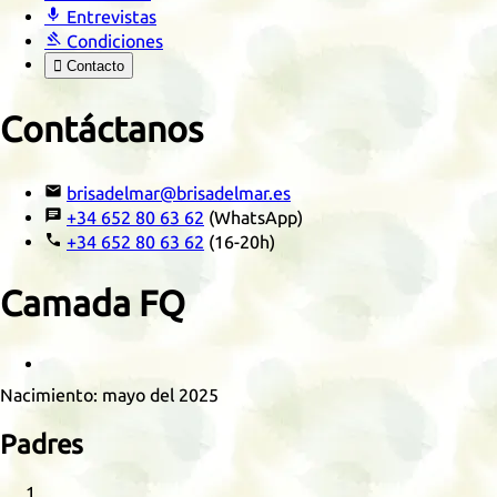

Entrevistas

Condiciones

Contacto
Contáctanos

brisadelmar@brisadelmar.es

+34 652 80 63 62
(WhatsApp)

+34 652 80 63 62
(16-20h)
Camada
FQ
Retrato
Nacimiento:
mayo del 2025
Padres