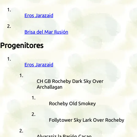
Eros Jarazaid
Brisa del Mar Ilusión
Progenitores
Eros Jarazaid
CH
GB
Rocheby Dark Sky Over
Archallagan
Rocheby Old Smokey
Follytower Sky Lark Over Rocheby
Alvaraziz la Pasión Cacao