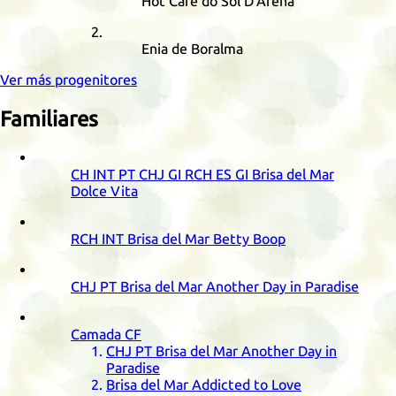
Hot Café do Sol D'Arena
Enia de Boralma
Ver más progenitores
Familiares
CH
INT
PT
CHJ
GI
RCH
ES
GI
Brisa del Mar
Dolce Vita
RCH
INT
Brisa del Mar Betty Boop
CHJ
PT
Brisa del Mar Another Day in Paradise
Camada
CF
CHJ
PT
Brisa del Mar Another Day in
Paradise
Brisa del Mar Addicted to Love