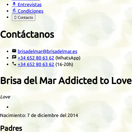

Entrevistas

Condiciones

Contacto
Contáctanos

brisadelmar@brisadelmar.es

+34 652 80 63 62
(WhatsApp)

+34 652 80 63 62
(16-20h)
Brisa del Mar Addicted to Love
Love
Retrato
Nacimiento:
7 de diciembre del 2014
Padres