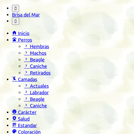

Brisa del Mar


Inicio

Perros

Hembras

Machos

Beagle

Caniche

Retirados

Camadas

Actuales

Labrador

Beagle

Caniche

Carácter

Salud

Estandar

Coloración