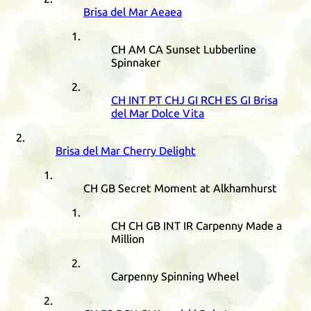
Brisa del Mar Aeaea
CH
AM
CA
Sunset Lubberline
Spinnaker
CH
INT
PT
CHJ
GI
RCH
ES
GI
Brisa
del Mar Dolce Vita
Brisa del Mar Cherry Delight
CH
GB
Secret Moment at Alkhamhurst
CH
CH
GB
INT
IR
Carpenny Made a
Million
Carpenny Spinning Wheel