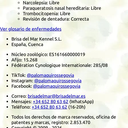
Narcolepsia
: Libre
Paraqueratosis nasal hereditaria
: Libre
Trombocitopenia
: Libre
Revisión de dentadura: Correcta
Ver glosario de enfermedades
Brisa del Mar Kennel S.L.
España, Cuenca
Núcleo zoológico:
ES161660000019
Afijo:
15.268
Fédération Cynologique Internationale
:
285/08
TikTok
:
@palomaquirossegovia
Instagram
:
@palomaquirossegovia
Facebook
:
@palomaquirossegovia
Correo:
brisadelmar@brisadelmar.es
Mensajes:
+34 652 80 63 62
(
WhatsApp
)
Teléfono:
+34 652 80 63 62
(16-20h)
Todos los derechos de marca reservados, oficina de
patentes y marcas, registro:
2.853.470
Copyright © 2009 - 2026