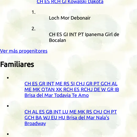
CH
ES
RCH
GI
Kowalski Dakota
Loch Mor Debonair
CH
ES
GI
INT
PT
Ipanema Girl de
Bocalan
Ver más progenitores
Familiares
CH
ES
GR
INT
ME
RS
SI
CHJ
GR
PT
GCH
AL
ME
MK
OTAN
XK
RCH
ES
RCHJ
DE
W
GR
IB
Brisa del Mar Todavia Te Amo
CH
AL
ES
GB
INT
LU
ME
MK
RS
CHJ
CH
PT
GCH
BA
WJ
EU
HU
Brisa del Mar Nala's
Broadway