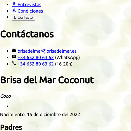

Entrevistas

Condiciones

Contacto
Contáctanos

brisadelmar@brisadelmar.es

+34 652 80 63 62
(WhatsApp)

+34 652 80 63 62
(16-20h)
Brisa del Mar Coconut
Coco
Retrato
Nacimiento:
15 de diciembre del 2022
Padres