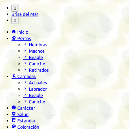

Brisa del Mar


Inicio

Perros

Hembras

Machos

Beagle

Caniche

Retirados

Camadas

Actuales

Labrador

Beagle

Caniche

Carácter

Salud

Estandar

Coloración