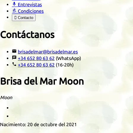

Entrevistas

Condiciones

Contacto
Contáctanos

brisadelmar@brisadelmar.es

+34 652 80 63 62
(WhatsApp)

+34 652 80 63 62
(16-20h)
Brisa del Mar Moon
Moon
Retrato
Posando
Nacimiento:
20 de octubre del 2021