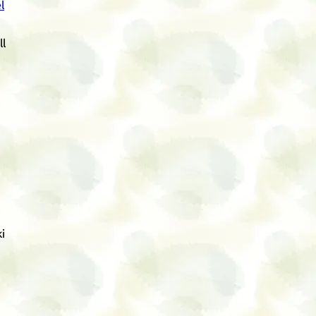
l
ll
i