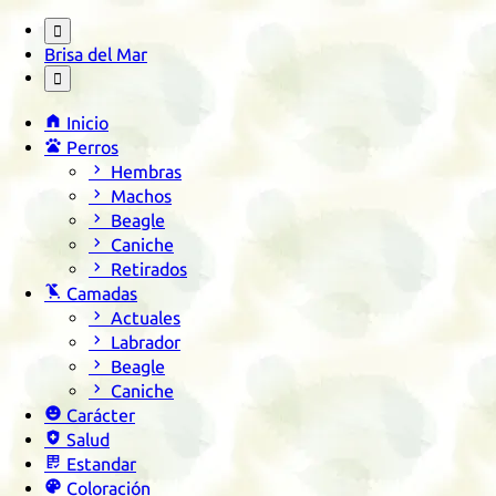

Brisa del Mar


Inicio

Perros

Hembras

Machos

Beagle

Caniche

Retirados

Camadas

Actuales

Labrador

Beagle

Caniche

Carácter

Salud

Estandar

Coloración