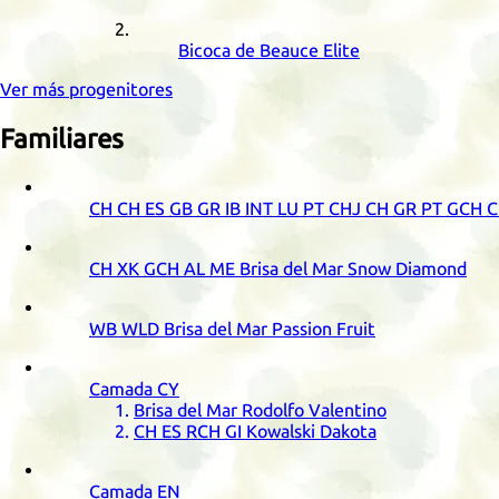
Bicoca de Beauce Elite
Ver más progenitores
Familiares
CH
CH
ES
GB
GR
IB
INT
LU
PT
CHJ
CH
GR
PT
GCH
C
CH
XK
GCH
AL
ME
Brisa del Mar Snow Diamond
WB
WLD
Brisa del Mar Passion Fruit
Camada
CY
Brisa del Mar Rodolfo Valentino
CH
ES
RCH
GI
Kowalski Dakota
Camada
EN