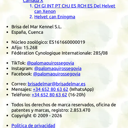
Camada
X
CH
GI
INT
PT
CHJ
ES
RCH
ES
Del Helvet
can Xenon
Helvet can Eningma
Brisa del Mar Kennel S.L.
España, Cuenca
Núcleo zoológico:
ES161660000019
Afijo:
15.268
Fédération Cynologique Internationale
:
285/08
TikTok
:
@palomaquirossegovia
Instagram
:
@palomaquirossegovia
Facebook
:
@palomaquirossegovia
Correo:
brisadelmar@brisadelmar.es
Mensajes:
+34 652 80 63 62
(
WhatsApp
)
Teléfono:
+34 652 80 63 62
(16-20h)
Todos los derechos de marca reservados, oficina de
patentes y marcas, registro:
2.853.470
Copyright © 2009 - 2026
Politica de privacidad