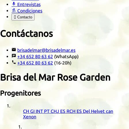

Entrevistas

Condiciones

Contacto
Contáctanos

brisadelmar@brisadelmar.es

+34 652 80 63 62
(WhatsApp)

+34 652 80 63 62
(16-20h)
Brisa del Mar Rose Garden
Progenitores
CH
GI
INT
PT
CHJ
ES
RCH
ES
Del Helvet can
Xenon