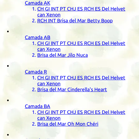
Camada
AK
CH
GI
INT
PT
CHJ
ES
RCH
ES
Del Helvet
can Xenon
RCH
INT
Brisa del Mar Betty Boop
Camada
AB
CH
GI
INT
PT
CHJ
ES
RCH
ES
Del Helvet
can Xenon
Brisa del Mar Jilo Nuca
Camada
R
CH
GI
INT
PT
CHJ
ES
RCH
ES
Del Helvet
can Xenon
Brisa del Mar Cinderella's Heart
Camada
BA
CH
GI
INT
PT
CHJ
ES
RCH
ES
Del Helvet
can Xenon
Brisa del Mar Oh Mon Chéri