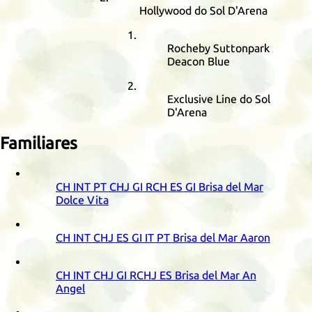
Hollywood do Sol D'Arena
Rocheby Suttonpark
Deacon Blue
Exclusive Line do Sol
D'Arena
Familiares
CH
INT
PT
CHJ
GI
RCH
ES
GI
Brisa del Mar
Dolce Vita
CH
INT
CHJ
ES
GI
IT
PT
Brisa del Mar Aaron
CH
INT
CHJ
GI
RCHJ
ES
Brisa del Mar An
Angel