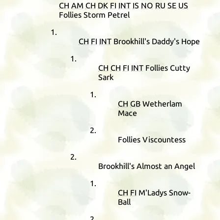
CH
AM
CH
DK
FI
INT
IS
NO
RU
SE
US
Follies Storm Petrel
CH
FI
INT
Brookhill's Daddy's Hope
CH
CH
FI
INT
Follies Cutty
Sark
CH
GB
Wetherlam
Mace
Follies Viscountess
Brookhill's Almost an Angel
CH
FI
M'Ladys Snow-
Ball