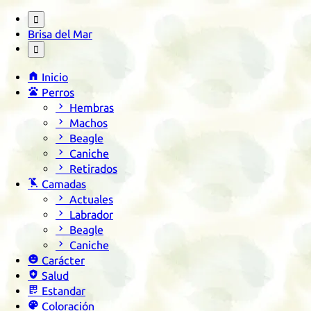

Brisa del Mar


Inicio

Perros

Hembras

Machos

Beagle

Caniche

Retirados

Camadas

Actuales

Labrador

Beagle

Caniche

Carácter

Salud

Estandar

Coloración