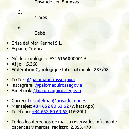
Posando con 5 meses
1 mes
Bebé
Brisa del Mar Kennel S.L.
España, Cuenca
Núcleo zoológico:
ES161660000019
Afijo:
15.268
Fédération Cynologique Internationale
:
285/08
TikTok
:
@palomaquirossegovia
Instagram
:
@palomaquirossegovia
Facebook
:
@palomaquirossegovia
Correo:
brisadelmar@brisadelmar.es
Mensajes:
+34 652 80 63 62
(
WhatsApp
)
Teléfono:
+34 652 80 63 62
(16-20h)
Todos los derechos de marca reservados, oficina de
patentes y marcas, registro:
2.853.470