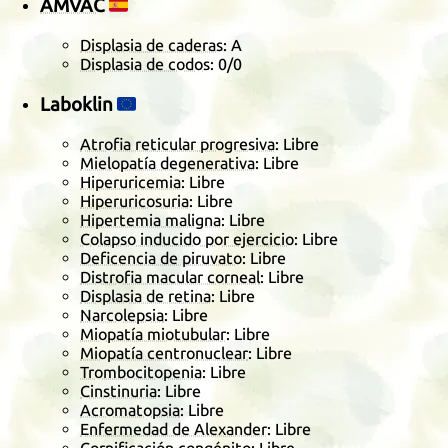
AMVAC
🇪🇸
Displasia de caderas
: A
Displasia de codos
:
0/0
Laboklin
🇪🇺
Atrofia reticular progresiva
: Libre
Mielopatía degenerativa
: Libre
Hiperuricemia
: Libre
Hiperuricosuria
: Libre
Hipertemia maligna
: Libre
Colapso inducido por ejercicio
: Libre
Deficencia de piruvato
: Libre
Distrofia macular corneal
: Libre
Displasia de retina
: Libre
Narcolepsia
: Libre
Miopatía miotubular
: Libre
Miopatía centronuclear
: Libre
Trombocitopenia
: Libre
Cinstinuria
: Libre
Acromatopsia
: Libre
Enfermedad de Alexander
: Libre