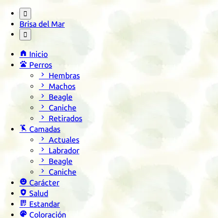

Brisa del Mar


Inicio

Perros

Hembras

Machos

Beagle

Caniche

Retirados

Camadas

Actuales

Labrador

Beagle

Caniche

Carácter

Salud

Estandar

Coloración