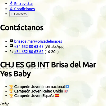

Entrevistas

Condiciones

Contacto
Contáctanos

brisadelmar@brisadelmar.es

+34 652 80 63 62
(WhatsApp)

+34 652 80 63 62
(16-20h)
CHJ
ES
GB
INT
Brisa del Mar
Yes Baby
🏆
Campeón Joven Internacional
🇺🇳
🏆
Campeón Joven Reino Unido
🇬🇧
🏆
Campeón Joven España
🇪🇸
Baby