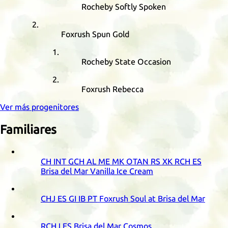
Rocheby Softly Spoken
Foxrush Spun Gold
Rocheby State Occasion
Foxrush Rebecca
Ver más progenitores
Familiares
CH
INT
GCH
AL
ME
MK
OTAN
RS
XK
RCH
ES
Brisa del Mar Vanilla Ice Cream
CHJ
ES
GI
IB
PT
Foxrush Soul at Brisa del Mar
RCHJ
ES
Brisa del Mar Cosmos