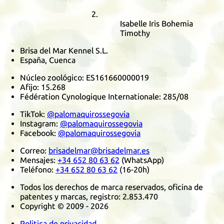
Isabelle Iris Bohemia
Timothy
Brisa del Mar Kennel S.L.
España, Cuenca
Núcleo zoológico:
ES161660000019
Afijo:
15.268
Fédération Cynologique Internationale
:
285/08
TikTok
:
@palomaquirossegovia
Instagram
:
@palomaquirossegovia
Facebook
:
@palomaquirossegovia
Correo:
brisadelmar@brisadelmar.es
Mensajes:
+34 652 80 63 62
(
WhatsApp
)
Teléfono:
+34 652 80 63 62
(16-20h)
Todos los derechos de marca reservados, oficina de
patentes y marcas, registro:
2.853.470
Copyright © 2009 - 2026
Politica de privacidad