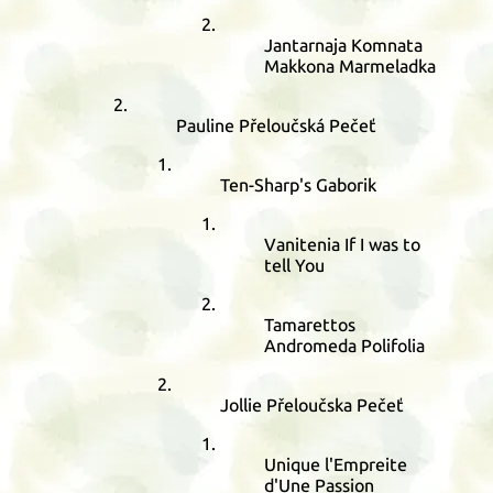
Jantarnaja Komnata
Makkona Marmeladka
Pauline Přeloučská Pečeť
Ten-Sharp's Gaborik
Vanitenia If I was to
tell You
Tamarettos
Andromeda Polifolia
Jollie Přeloučska Pečeť
Unique l'Empreite
d'Une Passion