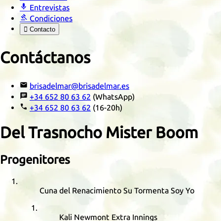

Entrevistas

Condiciones

Contacto
Contáctanos

brisadelmar@brisadelmar.es

+34 652 80 63 62
(WhatsApp)

+34 652 80 63 62
(16-20h)
Del Trasnocho Mister Boom
Progenitores
Cuna del Renacimiento Su Tormenta Soy Yo
Kali Newmont Extra Innings