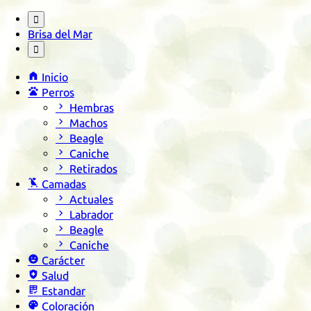

Brisa del Mar


Inicio

Perros

Hembras

Machos

Beagle

Caniche

Retirados

Camadas

Actuales

Labrador

Beagle

Caniche

Carácter

Salud

Estandar

Coloración