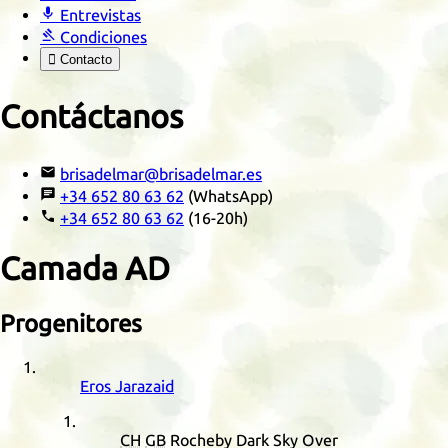

Entrevistas

Condiciones

Contacto
Contáctanos

brisadelmar@brisadelmar.es

+34 652 80 63 62
(WhatsApp)

+34 652 80 63 62
(16-20h)
Camada
AD
Progenitores
Eros Jarazaid
CH
GB
Rocheby Dark Sky Over