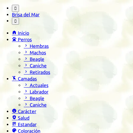

Brisa del Mar


Inicio

Perros

Hembras

Machos

Beagle

Caniche

Retirados

Camadas

Actuales

Labrador

Beagle

Caniche

Carácter

Salud

Estandar

Coloración