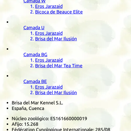
Camada
W
Eros Jarazaid
Bicoca de Beauce Elite
Camada
U
Eros Jarazaid
Brisa del Mar Ilusión
Camada
BG
Eros Jarazaid
Brisa del Mar Tea Time
Camada
BE
Eros Jarazaid
Brisa del Mar Ilusión
Brisa del Mar Kennel S.L.
España, Cuenca
Núcleo zoológico:
ES161660000019
Afijo:
15.268
Fédération Cynologique Internationale
:
285/08