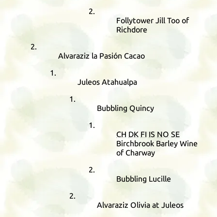
Follytower Jill Too of
Richdore
Alvaraziz la Pasión Cacao
Juleos Atahualpa
Bubbling Quincy
CH
DK
FI
IS
NO
SE
Birchbrook Barley Wine
of Charway
Bubbling Lucille
Alvaraziz Olivia at Juleos