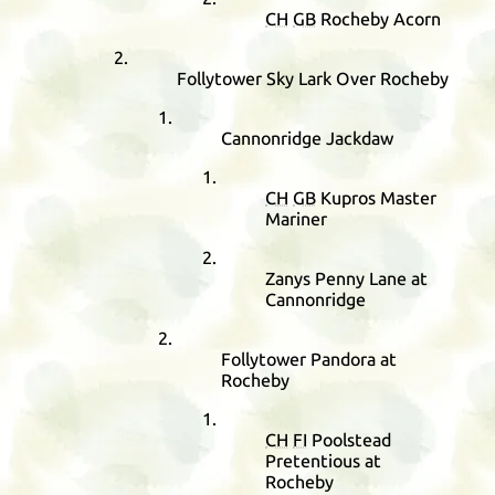
CH
GB
Rocheby Acorn
Follytower Sky Lark Over Rocheby
Cannonridge Jackdaw
CH
GB
Kupros Master
Mariner
Zanys Penny Lane at
Cannonridge
Follytower Pandora at
Rocheby
CH
FI
Poolstead
Pretentious at
Rocheby