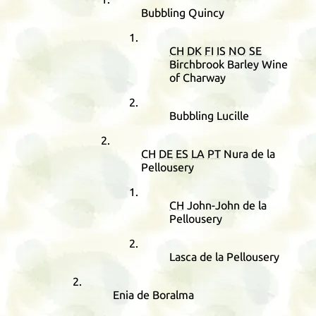
Bubbling Quincy
CH
DK
FI
IS
NO
SE
Birchbrook Barley Wine
of Charway
Bubbling Lucille
CH
DE
ES
LA
PT
Nura de la
Pellousery
CH
John-John de la
Pellousery
Lasca de la Pellousery
Enia de Boralma