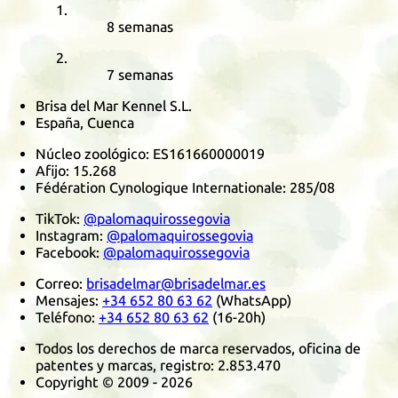
8 semanas
7 semanas
Brisa del Mar Kennel S.L.
España, Cuenca
Núcleo zoológico:
ES161660000019
Afijo:
15.268
Fédération Cynologique Internationale
:
285/08
TikTok
:
@palomaquirossegovia
Instagram
:
@palomaquirossegovia
Facebook
:
@palomaquirossegovia
Correo:
brisadelmar@brisadelmar.es
Mensajes:
+34 652 80 63 62
(
WhatsApp
)
Teléfono:
+34 652 80 63 62
(16-20h)
Todos los derechos de marca reservados, oficina de
patentes y marcas, registro:
2.853.470
Copyright © 2009 - 2026