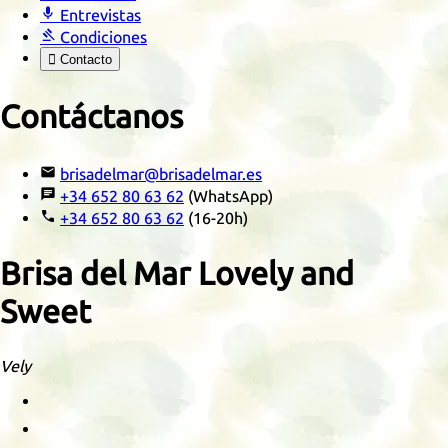

Entrevistas

Condiciones

Contacto
Contáctanos

brisadelmar@brisadelmar.es

+34 652 80 63 62
(WhatsApp)

+34 652 80 63 62
(16-20h)
Brisa del Mar Lovely and
Sweet
Vely
Retrato
Posando