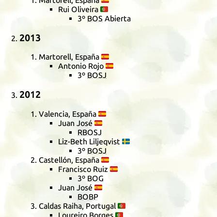
Martorell, España
🇪🇸
Rui Oliveira
🇵🇹
3º
BOS
Abierta
2013
Martorell, España
🇪🇸
Antonio Rojo
🇪🇸
3º
BOSJ
2012
Valencia, España
🇪🇸
Juan José
🇪🇸
RBOSJ
Liz-Beth Liljeqvist
🇸🇪
3º
BOSJ
Castellón, España
🇪🇸
Francisco Ruiz
🇪🇸
3º
BOG
Juan José
🇪🇸
BOBP
Caldas Raiha, Portugal
🇵🇹
Loureiro Borges
🇵🇹