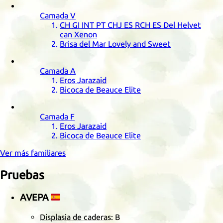
Camada
V
CH
GI
INT
PT
CHJ
ES
RCH
ES
Del Helvet
can Xenon
Brisa del Mar Lovely and Sweet
Camada
A
Eros Jarazaid
Bicoca de Beauce Elite
Camada
F
Eros Jarazaid
Bicoca de Beauce Elite
Ver más familiares
Pruebas
AVEPA
🇪🇸
Displasia de caderas
: B