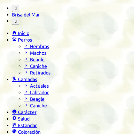

Brisa del Mar


Inicio

Perros

Hembras

Machos

Beagle

Caniche

Retirados

Camadas

Actuales

Labrador

Beagle

Caniche

Carácter

Salud

Estandar

Coloración