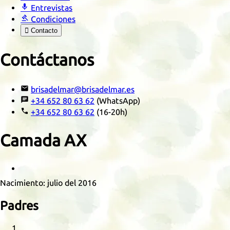

Entrevistas

Condiciones

Contacto
Contáctanos

brisadelmar@brisadelmar.es

+34 652 80 63 62
(WhatsApp)

+34 652 80 63 62
(16-20h)
Camada
AX
Retrato
Nacimiento:
julio del 2016
Padres