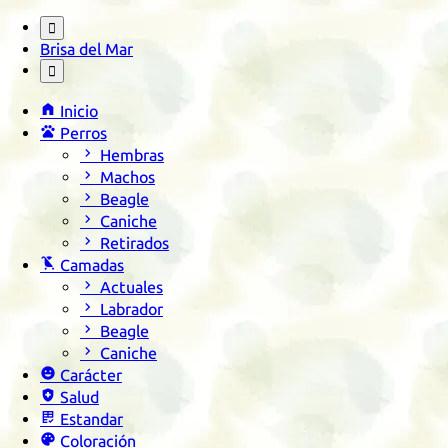

Brisa del Mar


Inicio

Perros

Hembras

Machos

Beagle

Caniche

Retirados

Camadas

Actuales

Labrador

Beagle

Caniche

Carácter

Salud

Estandar

Coloración