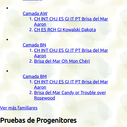
Camada
AW
CH
INT
CHJ
ES
GI
IT
PT
Brisa del Mar
Aaron
CH
ES
RCH
GI
Kowalski Dakota
Camada
BN
CH
INT
CHJ
ES
GI
IT
PT
Brisa del Mar
Aaron
Brisa del Mar Oh Mon Chéri
Camada
BM
CH
INT
CHJ
ES
GI
IT
PT
Brisa del Mar
Aaron
Brisa del Mar Candy or Trouble over
Rosewood
Ver más familiares
Pruebas de Progenitores