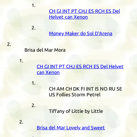
CH
GI
INT
PT
CHJ
ES
RCH
ES
Del
Helvet can Xenon
Money Maker do Sol D'Arena
Brisa del Mar Mora
CH
GI
INT
PT
CHJ
ES
RCH
ES
Del Helvet
can Xenon
CH
AM
CH
DK
FI
INT
IS
NO
RU
SE
US
Follies Storm Petrel
Tiffany of Little by Little
Brisa del Mar Lovely and Sweet