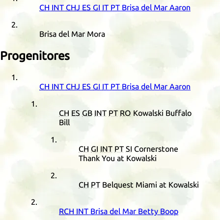
CH
INT
CHJ
ES
GI
IT
PT
Brisa del Mar Aaron
Brisa del Mar Mora
Progenitores
CH
INT
CHJ
ES
GI
IT
PT
Brisa del Mar Aaron
CH
ES
GB
INT
PT
RO
Kowalski Buffalo
Bill
CH
GI
INT
PT
SI
Cornerstone
Thank You at Kowalski
CH
PT
Belquest Miami at Kowalski
RCH
INT
Brisa del Mar Betty Boop