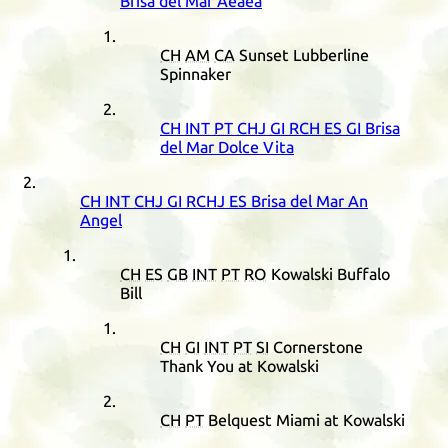
Brisa del Mar Aeaea
CH
AM
CA
Sunset Lubberline
Spinnaker
CH
INT
PT
CHJ
GI
RCH
ES
GI
Brisa
del Mar Dolce Vita
CH
INT
CHJ
GI
RCHJ
ES
Brisa del Mar An
Angel
CH
ES
GB
INT
PT
RO
Kowalski Buffalo
Bill
CH
GI
INT
PT
SI
Cornerstone
Thank You at Kowalski
CH
PT
Belquest Miami at Kowalski