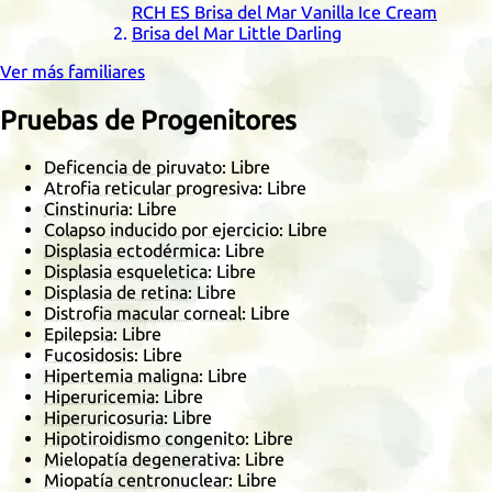
RCH
ES
Brisa del Mar Vanilla Ice Cream
Brisa del Mar Little Darling
Ver más familiares
Pruebas de Progenitores
Deficencia de piruvato
: Libre
Atrofia reticular progresiva
: Libre
Cinstinuria
: Libre
Colapso inducido por ejercicio
: Libre
Displasia ectodérmica
: Libre
Displasia esqueletica
: Libre
Displasia de retina
: Libre
Distrofia macular corneal
: Libre
Epilepsia
: Libre
Fucosidosis
: Libre
Hipertemia maligna
: Libre
Hiperuricemia
: Libre
Hiperuricosuria
: Libre
Hipotiroidismo congenito
: Libre
Mielopatía degenerativa
: Libre
Miopatía centronuclear
: Libre