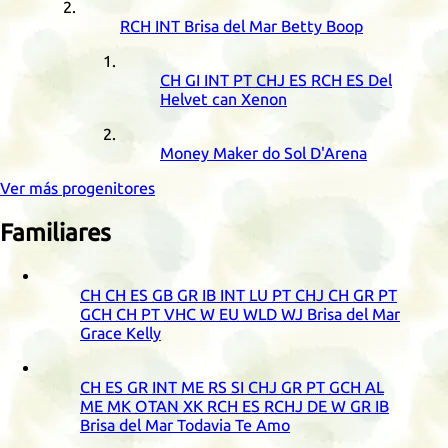
RCH
INT
Brisa del Mar Betty Boop
CH
GI
INT
PT
CHJ
ES
RCH
ES
Del
Helvet can Xenon
Money Maker do Sol D'Arena
Ver más progenitores
Familiares
CH
CH
ES
GB
GR
IB
INT
LU
PT
CHJ
CH
GR
PT
GCH
CH
PT
VHC
W
EU
WLD
WJ
Brisa del Mar
Grace Kelly
CH
ES
GR
INT
ME
RS
SI
CHJ
GR
PT
GCH
AL
ME
MK
OTAN
XK
RCH
ES
RCHJ
DE
W
GR
IB
Brisa del Mar Todavia Te Amo