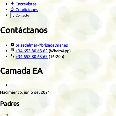

Entrevistas

Condiciones

Contacto
Contáctanos

brisadelmar@brisadelmar.es

+34 652 80 63 62
(WhatsApp)

+34 652 80 63 62
(16-20h)
Camada
EA
Retrato
Nacimiento:
junio del 2021
Padres