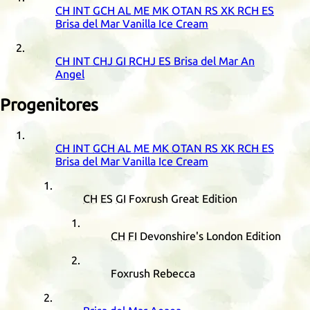
CH
INT
GCH
AL
ME
MK
OTAN
RS
XK
RCH
ES
Brisa del Mar Vanilla Ice Cream
CH
INT
CHJ
GI
RCHJ
ES
Brisa del Mar An
Angel
Progenitores
CH
INT
GCH
AL
ME
MK
OTAN
RS
XK
RCH
ES
Brisa del Mar Vanilla Ice Cream
CH
ES
GI
Foxrush Great Edition
CH
FI
Devonshire's London Edition
Foxrush Rebecca