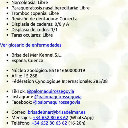
Narcolepsia
: Libre
Paraqueratosis nasal hereditaria
: Libre
Trombocitopenia
: Libre
Revisión de dentadura: Correcta
Displasia de caderas
:
0/0
y A
Displasia de codos
:
1/1
Taras oculares
: Libre
Ver glosario de enfermedades
Brisa del Mar Kennel S.L.
España, Cuenca
Núcleo zoológico:
ES161660000019
Afijo:
15.268
Fédération Cynologique Internationale
:
285/08
TikTok
:
@palomaquirossegovia
Instagram
:
@palomaquirossegovia
Facebook
:
@palomaquirossegovia
Correo:
brisadelmar@brisadelmar.es
Mensajes:
+34 652 80 63 62
(
WhatsApp
)
Teléfono:
+34 652 80 63 62
(16-20h)