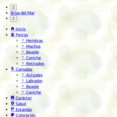

Brisa del Mar


Inicio

Perros

Hembras

Machos

Beagle

Caniche

Retirados

Camadas

Actuales

Labrador

Beagle

Caniche

Carácter

Salud

Estandar

Coloración