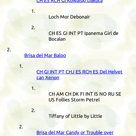
CH
ES
RCH
GI
Kowalski Dakota
Loch Mor Debonair
CH
ES
GI
INT
PT
Ipanema Girl de
Bocalan
Brisa del Mar Baloo
CH
GI
INT
PT
CHJ
ES
RCH
ES
Del Helvet
can Xenon
CH
AM
CH
DK
FI
INT
IS
NO
RU
SE
US
Follies Storm Petrel
Tiffany of Little by Little
Brisa del Mar Candy or Trouble over