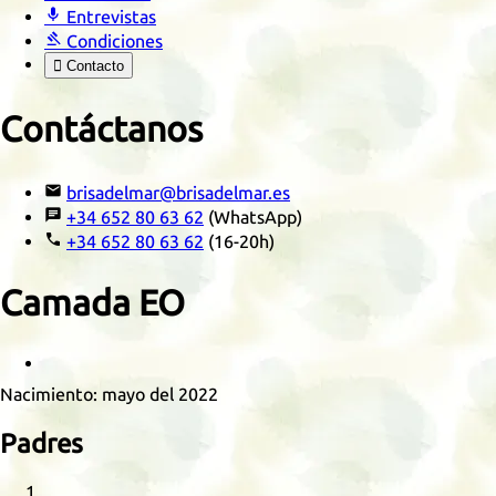

Entrevistas

Condiciones

Contacto
Contáctanos

brisadelmar@brisadelmar.es

+34 652 80 63 62
(WhatsApp)

+34 652 80 63 62
(16-20h)
Camada
EO
Retrato
Nacimiento:
mayo del 2022
Padres