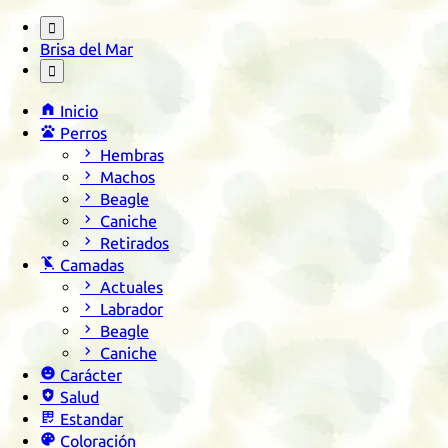

Brisa del Mar


Inicio

Perros

Hembras

Machos

Beagle

Caniche

Retirados

Camadas

Actuales

Labrador

Beagle

Caniche

Carácter

Salud

Estandar

Coloración