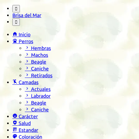

Brisa del Mar


Inicio

Perros

Hembras

Machos

Beagle

Caniche

Retirados

Camadas

Actuales

Labrador

Beagle

Caniche

Carácter

Salud

Estandar

Coloración