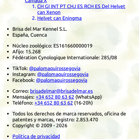
Camada
X
CH
GI
INT
PT
CHJ
ES
RCH
ES
Del Helvet
can Xenon
Helvet can Eningma
Brisa del Mar Kennel S.L.
España, Cuenca
Núcleo zoológico:
ES161660000019
Afijo:
15.268
Fédération Cynologique Internationale
:
285/08
TikTok
:
@palomaquirossegovia
Instagram
:
@palomaquirossegovia
Facebook
:
@palomaquirossegovia
Correo:
brisadelmar@brisadelmar.es
Mensajes:
+34 652 80 63 62
(
WhatsApp
)
Teléfono:
+34 652 80 63 62
(16-20h)
Todos los derechos de marca reservados, oficina de
patentes y marcas, registro:
2.853.470
Copyright © 2009 - 2026
Politica de privacidad