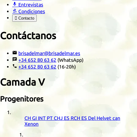

Entrevistas

Condiciones

Contacto
Contáctanos

brisadelmar@brisadelmar.es

+34 652 80 63 62
(WhatsApp)

+34 652 80 63 62
(16-20h)
Camada
V
Progenitores
CH
GI
INT
PT
CHJ
ES
RCH
ES
Del Helvet can
Xenon