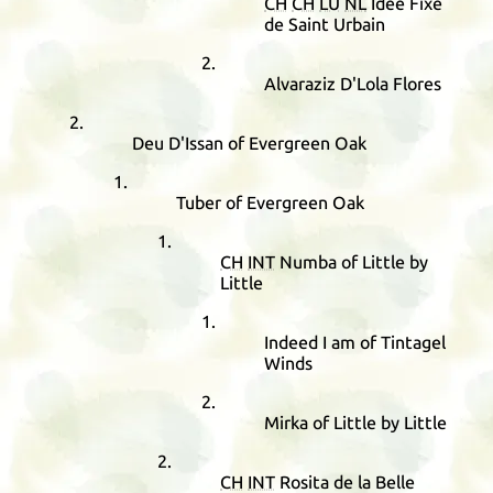
CH
CH
LU
NL
Idee Fixe
de Saint Urbain
Alvaraziz D'Lola Flores
Deu D'Issan of Evergreen Oak
Tuber of Evergreen Oak
CH
INT
Numba of Little by
Little
Indeed I am of Tintagel
Winds
Mirka of Little by Little
CH
INT
Rosita de la Belle