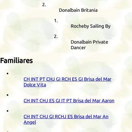
Donalbain Britania
Rocheby Sailing By
Donalbain Private
Dancer
Familiares
CH
INT
PT
CHJ
GI
RCH
ES
GI
Brisa del Mar
Dolce Vita
CH
INT
CHJ
ES
GI
IT
PT
Brisa del Mar Aaron
CH
INT
CHJ
GI
RCHJ
ES
Brisa del Mar An
Angel