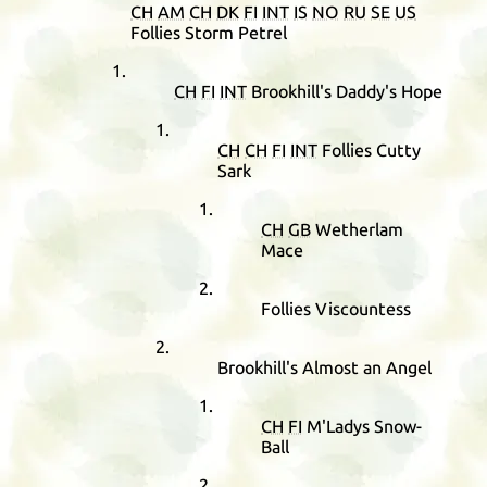
CH
AM
CH
DK
FI
INT
IS
NO
RU
SE
US
Follies Storm Petrel
CH
FI
INT
Brookhill's Daddy's Hope
CH
CH
FI
INT
Follies Cutty
Sark
CH
GB
Wetherlam
Mace
Follies Viscountess
Brookhill's Almost an Angel
CH
FI
M'Ladys Snow-
Ball