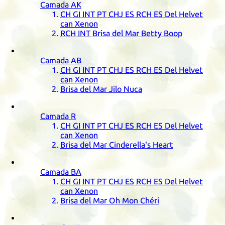
Camada
AK
CH
GI
INT
PT
CHJ
ES
RCH
ES
Del Helvet
can Xenon
RCH
INT
Brisa del Mar Betty Boop
Camada
AB
CH
GI
INT
PT
CHJ
ES
RCH
ES
Del Helvet
can Xenon
Brisa del Mar Jilo Nuca
Camada
R
CH
GI
INT
PT
CHJ
ES
RCH
ES
Del Helvet
can Xenon
Brisa del Mar Cinderella's Heart
Camada
BA
CH
GI
INT
PT
CHJ
ES
RCH
ES
Del Helvet
can Xenon
Brisa del Mar Oh Mon Chéri