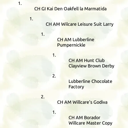
CH
GI
Kai Den Oakfell la Marmatida
CH
AM
Wilcare Leisure Suit Larry
CH
AM
Lubberline
Pumpernickle
CH
AM
Hunt Club
Clayview Brown Derby
Lubberline Chocolate
Factory
CH
AM
Willcare's Godiva
CH
AM
Borador
Willcare Master Copy