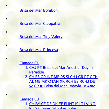
Brisa del Mar Bombon
Brisa del Mar Cleopatra
Brisa del Mar Tiny Valery
Brisa del Mar Princesa
Camada
CL
CHJ
PT
Brisa del Mar Another Day in
Paradise
CH
ES
GR
INT
ME
RS
SI
CHJ
GR
PT
GCH
AL
ME
MK
OTAN
XK
RCH
ES
RCHJ
DE
W
GR
IB
Brisa del Mar Todavia Te Amo
Camada
EU
CH
BY
CZ
DE
DK
EE
FI
INT
IS
LT
LV
NO
RU
SE
Inamorato Bamboleo