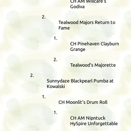
CH
AM
Willcare's
Godiva
Tealwood Majors Return to
Fame
CH
Pinehaven Clayburn
Grange
Tealwood's Majorette
Sunnydaze Blackpearl Pumba at
Kowalski
CH
Moonlit's Drum Roll
CH
AM
Nipntuck
HySpire Unforgettable