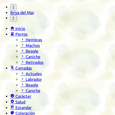

Brisa del Mar


Inicio

Perros

Hembras

Machos

Beagle

Caniche

Retirados

Camadas

Actuales

Labrador

Beagle

Caniche

Carácter

Salud

Estandar

Coloración