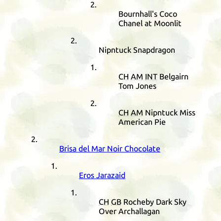
Bournhall's Coco
Chanel at Moonlit
Nipntuck Snapdragon
CH
AM
INT
Belgairn
Tom Jones
CH
AM
Nipntuck Miss
American Pie
Brisa del Mar Noir Chocolate
Eros Jarazaid
CH
GB
Rocheby Dark Sky
Over Archallagan