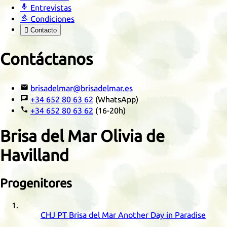

Entrevistas

Condiciones

Contacto
Contáctanos

brisadelmar@brisadelmar.es

+34 652 80 63 62
(WhatsApp)

+34 652 80 63 62
(16-20h)
Brisa del Mar Olivia de
Havilland
Progenitores
CHJ
PT
Brisa del Mar Another Day in Paradise