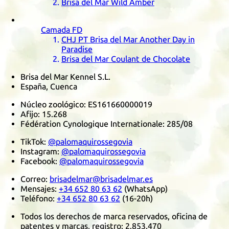
Brisa del Mar Wild Amber
Camada
FD
CHJ
PT
Brisa del Mar Another Day in
Paradise
Brisa del Mar Coulant de Chocolate
Brisa del Mar Kennel S.L.
España, Cuenca
Núcleo zoológico:
ES161660000019
Afijo:
15.268
Fédération Cynologique Internationale
:
285/08
TikTok
:
@palomaquirossegovia
Instagram
:
@palomaquirossegovia
Facebook
:
@palomaquirossegovia
Correo:
brisadelmar@brisadelmar.es
Mensajes:
+34 652 80 63 62
(
WhatsApp
)
Teléfono:
+34 652 80 63 62
(16-20h)
Todos los derechos de marca reservados, oficina de
patentes y marcas, registro:
2.853.470